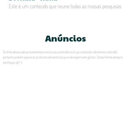
Este é um conteúdo que reune todas as nossas pesquisas
Anúncios
Os links abaixo são provenientes e anúncios automáticos (cujo conteúdo não temos controle),
portanto podem aparecer produtos alimentícios que não sejam sem glúten. Dessa forma sempre
verifique, ok? :)