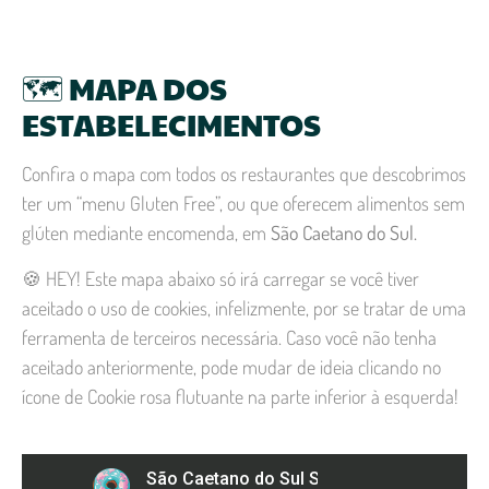
🗺️ MAPA DOS
ESTABELECIMENTOS
Confira o mapa com todos os restaurantes que descobrimos
ter um “menu Gluten Free”, ou que oferecem alimentos sem
glúten mediante encomenda, em
São Caetano do Sul.
🍪 HEY! Este mapa abaixo só irá carregar se você tiver
aceitado o uso de cookies, infelizmente, por se tratar de uma
ferramenta de terceiros necessária. Caso você não tenha
aceitado anteriormente, pode mudar de ideia clicando no
ícone de Cookie rosa flutuante na parte inferior à esquerda!