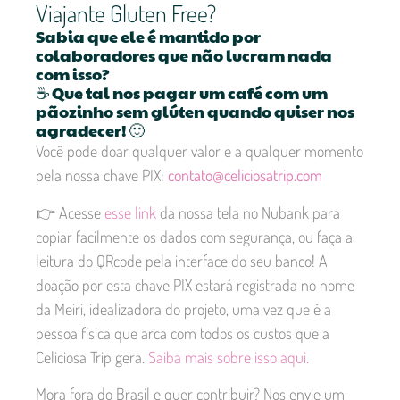
Viajante Gluten Free?
Sabia que ele é mantido por
colaboradores que não lucram nada
com isso?
☕ Que tal nos pagar um café com um
pãozinho sem glúten quando quiser nos
agradecer! 🙂
Você pode doar qualquer valor e a qualquer momento
pela nossa chave PIX:
contato@celiciosatrip.com
👉 Acesse
esse link
da nossa tela no Nubank para
copiar facilmente os dados com segurança, ou faça a
leitura do QRcode pela interface do seu banco! A
doação por esta chave PIX estará registrada no nome
da Meiri, idealizadora do projeto, uma vez que é a
pessoa física que arca com todos os custos que a
Celiciosa Trip gera.
Saiba mais sobre isso aqui.
Mora fora do Brasil e quer contribuir? Nos envie um