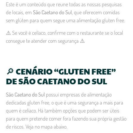
Este é um conteúdo que reune todas as nossas pesquisas
de locais, em
São Caetano do Sul,
que oferecem comidas
sem glúten para quem segue uma alimentação gluten free.
⚠️ Se você é celíaco, confirme com o restaurante se o local
consegue te atender com segurança ⚠️
🔎 CENÁRIO “GLUTEN FREE”
DE SÃO CAETANO DO SUL
São Caetano do Sul
possui empresas de alimentação
dedicadas gluten free, o que é uma segurança a mais para
quem é celíaco. Há também opções que podem ser úteis
para quem pretende comer fora fazendo sua própria gestão
de riscos. Veja no mapa abaixo.