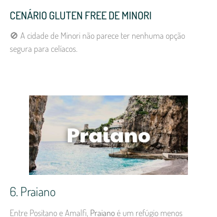
CENÁRIO GLUTEN FREE DE MINORI
🚫 A cidade de Minori não parece ter nenhuma opção
segura para celíacos.
6. Praiano
Entre Positano e Amalfi,
Praiano
é um refúgio menos