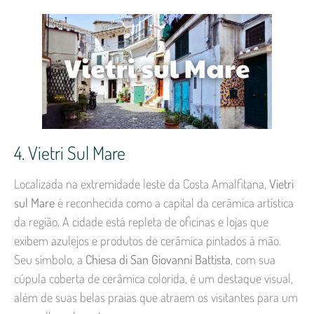
4. Vietri Sul Mare
Localizada na extremidade leste da Costa Amalfitana,
Vietri
sul Mare
é reconhecida como a capital da cerâmica artística
da região. A cidade está repleta de oficinas e lojas que
exibem azulejos e produtos de cerâmica pintados à mão.
Seu símbolo, a
Chiesa di San Giovanni Battista
, com sua
cúpula coberta de cerâmica colorida, é um destaque visual,
além de suas belas praias que atraem os visitantes para um