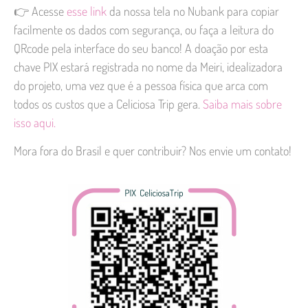
👉 Acesse
esse link
da nossa tela no Nubank para copiar
facilmente os dados com segurança, ou faça a leitura do
QRcode pela interface do seu banco! A doação por esta
chave PIX estará registrada no nome da Meiri, idealizadora
do projeto, uma vez que é a pessoa física que arca com
todos os custos que a Celiciosa Trip gera.
Saiba mais sobre
isso aqui.
Mora fora do Brasil e quer contribuir? Nos envie um contato!