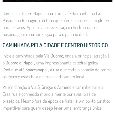
Comece o dia em Nápoles com um café da manhã na
La
Pasticceria Rescigno
, cafeteria que oferece opções sem glúten
para celíacos. Após se abastecer, faça o check-in na sua
hospedagem e compre água para o passeio do dia.
CAMINHADA PELA CIDADE E CENTRO HISTÓRICO
Inicie a caminhada pela
Via Duomo
, onde a principal atração é
o
Duomo di Napoli
, uma impressionante catedral gótica.
Continue até
Spaccanapoli
, a rua que corta o coração do centro
histórico e está cheia de lojas e artesanato local.
Vá em direção à
Via S. Gregorio Armeno
e caminhe por ela.
Essa rua é conhecida mundialmente por suas lojas de
presépios. Mesmo fora da época de Natal, é um ponto turístico
imperdível para quem deseja levar uma lembrança única.