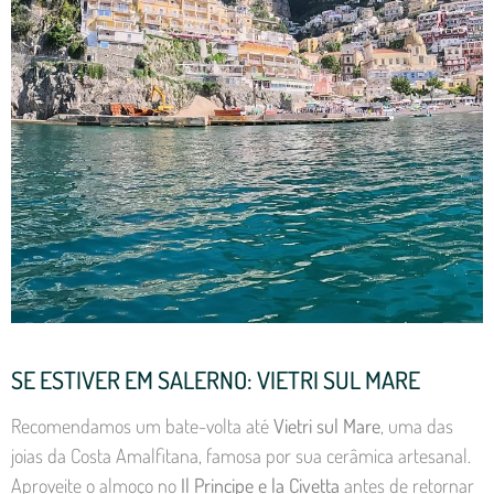
SE ESTIVER EM SALERNO: VIETRI SUL MARE
Recomendamos um bate-volta até
Vietri sul Mare
, uma das
joias da Costa Amalfitana, famosa por sua cerâmica artesanal.
Aproveite o almoço no
Il Principe e la Civetta
antes de retornar