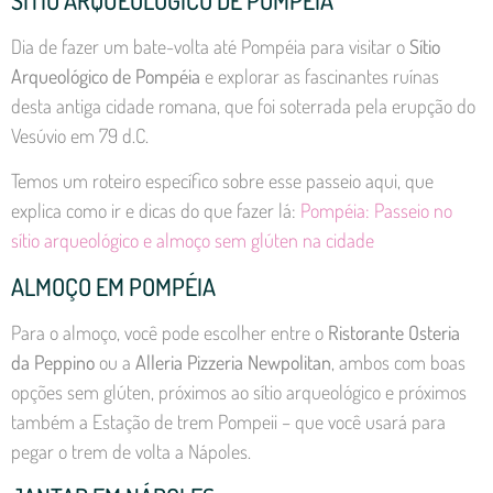
SÍTIO ARQUEOLÓGICO DE POMPÉIA
Dia de fazer um bate-volta até Pompéia para visitar o
Sítio
Arqueológico de Pompéia
e explorar as fascinantes ruínas
desta antiga cidade romana, que foi soterrada pela erupção do
Vesúvio em 79 d.C.
Temos um roteiro específico sobre esse passeio aqui, que
explica como ir e dicas do que fazer lá:
Pompéia: Passeio no
sítio arqueológico e almoço sem glúten na cidade
ALMOÇO EM POMPÉIA
Para o almoço, você pode escolher entre o
Ristorante Osteria
da Peppino
ou a
Alleria Pizzeria Newpolitan
, ambos com boas
opções sem glúten, próximos ao sítio arqueológico e próximos
também a Estação de trem Pompeii – que você usará para
pegar o trem de volta a Nápoles.