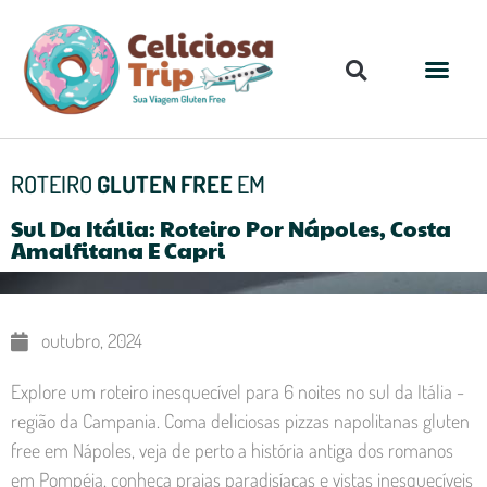
ROTEIRO
GLUTEN FREE
EM
Sul Da Itália: Roteiro Por Nápoles, Costa
Amalfitana E Capri
outubro, 2024
Explore um roteiro inesquecível para 6 noites no sul da Itália -
região da Campania. Coma deliciosas pizzas napolitanas gluten
free em Nápoles, veja de perto a história antiga dos romanos
em Pompéia, conheça praias paradisíacas e vistas inesquecíveis