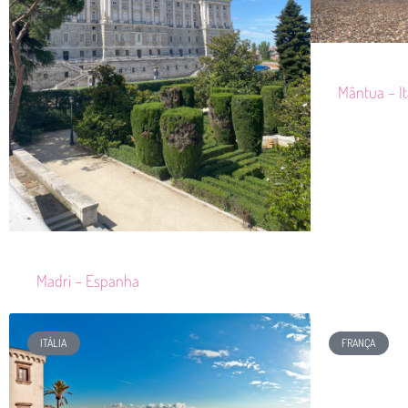
Mântua – It
Madri – Espanha
ITÁLIA
FRANÇA