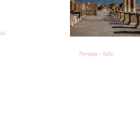
nça
Pompéia – Itália