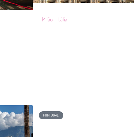
Milão – Itália
PORTUGAL