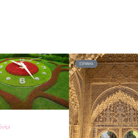
ESPANHA
Suíça