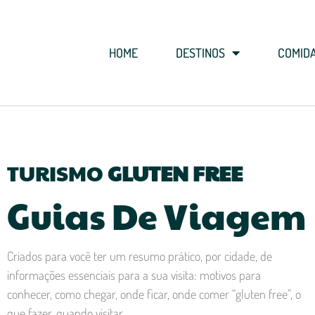
HOME
DESTINOS
COMID
TURISMO
GLUTEN FREE
Guias De Viagem
Criados para você ter um resumo prático, por cidade, de
informações essenciais para a sua visita: motivos para
conhecer, como chegar, onde ficar, onde comer “gluten free”, o
que fazer, quando visitar.