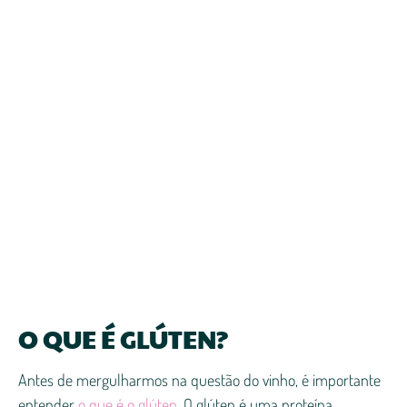
O QUE É GLÚTEN?
Antes de mergulharmos na questão do vinho, é importante
entender
o que é o glúten
. O glúten é uma proteína