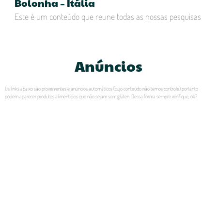
Bolonha – Itália
Este é um conteúdo que reune todas as nossas pesquisas
Anúncios
Os links abaixo são provenientes e anúncios automáticos (cujo conteúdo não temos controle) portanto
podem aparecer produtos alimentícios que não sejam sem glúten. Dessa forma sempre verifique, ok?